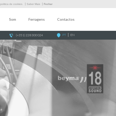
Empresa
olitica de cookies.
Saber Mais
Fechar
Som
Som
Ferragens
Contactos
Ferragens
Contactos
PT
EN
(+351) 228 300 024