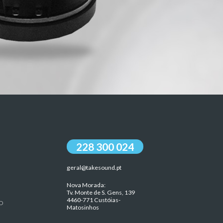
228 300 024
geral@takesound.pt
Nova Morada:
Tv. Monte de S. Gens, 139
4460-771 Custóias-
O
Matosinhos