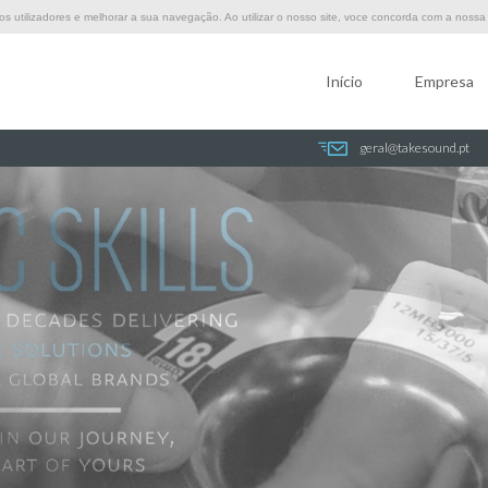
 utilizadores e melhorar a sua navegação. Ao utilizar o nosso site, voce concorda com a nossa p
Início
Empresa
geral@takesound.pt