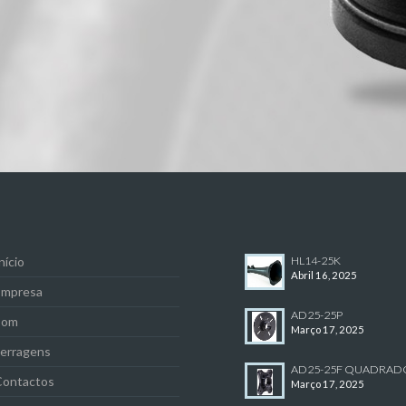
nício
HL14-25K
Abril 16, 2025
Empresa
AD25-25P
Som
Março 17, 2025
Ferragens
AD25-25F QUADRAD
Contactos
Março 17, 2025