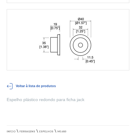
Voltar à lista de produtos
Espelho plástico redondo para ficha jack
\
\
\
INÍCIO
FERRAGENS
ESPELHOS
M1680