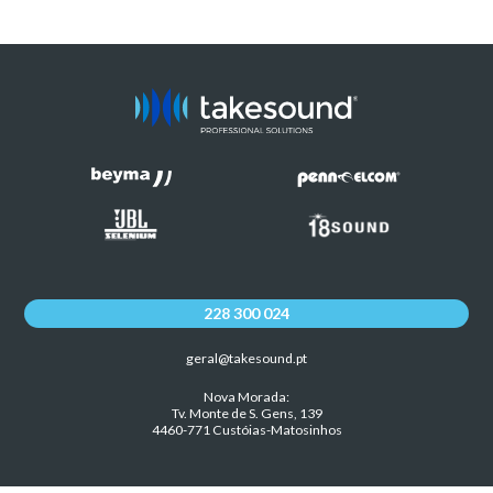
228 300 024
geral@takesound.pt
Nova Morada:
Tv. Monte de S. Gens, 139
4460-771 Custóias-Matosinhos