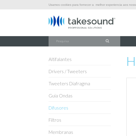
Usamos cookies para fornecer a melhor experiencia aos nossos
\
\
\
INÍCIO
SOM
DIFUSORES
HM11-25
H
Altifalantes
Drivers / Tweeters
Tweeters Diafragma
Guia Ondas
Difusores
Filtros
Membranas