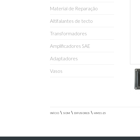
Material de Reparação
Altifalantes de tecto
Transformadores
Amplificadores SAE
Adaptadores
Vasos
\
\
\
INÍCIO
SOM
DIFUSORES
HM11-25