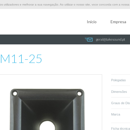
 utilizadores e melhorar a sua navegação. Ao utilizar o nosso site, voce concorda com a nossa p
Início
Empresa
geral@takesound.pt
M11-25
Polegadas
Dimensões
Graus de Di
Marca
Ficha técnica