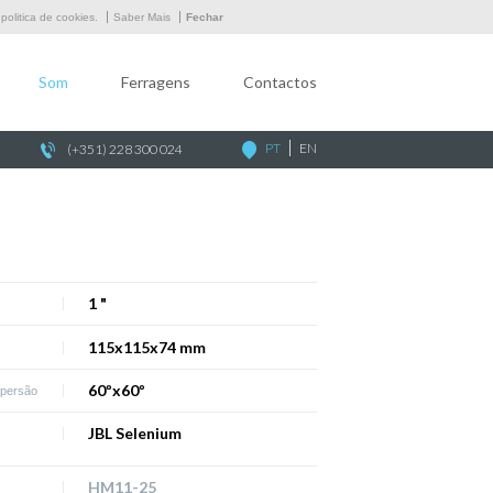
Empresa
olitica de cookies.
Saber Mais
Fechar
Som
Som
Ferragens
Contactos
Ferragens
Contactos
PT
EN
(+351) 228 300 024
1 "
115x115x74 mm
60ºx60º
spersão
JBL Selenium
HM11-25