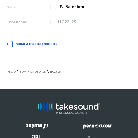
JBL Selenium
Marca
HC23-25
Ficha técnica
Voltar à lista de produtos
\
\
\
INÍCIO
SOM
DIFUSORES
HC23-25