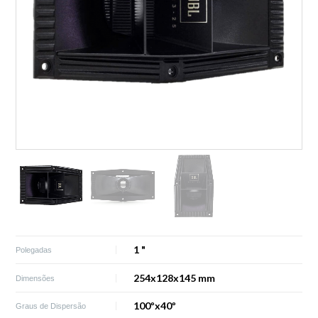
1 "
Polegadas
254x128x145 mm
Dimensões
100ºx40º
Graus de Dispersão