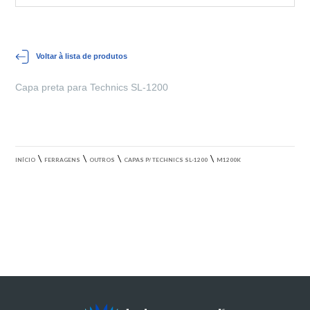
Voltar à lista de produtos
Capa preta para Technics SL-1200
\
\
\
\
INÍCIO
FERRAGENS
OUTROS
CAPAS P/ TECHNICS SL-1200
M1200K