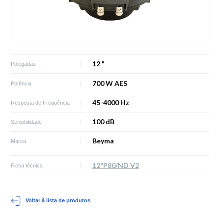
12 "
Polegadas
700 W AES
Potência
45-4000 Hz
Resposta de Frequência
100 dB
Sensibilidade
Beyma
Marca
12"P80/ND V2
Ficha técnica
Voltar à lista de produtos