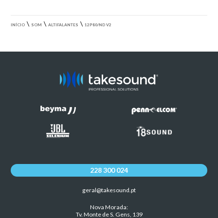
\
\
\
INÍCIO
SOM
ALTIFALANTES
12P80/ND V2
228 300 024
geral@takesound.pt
Nova Morada:
Tv. Monte de S. Gens, 139