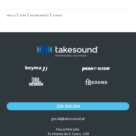
\
\
\
INÍCIO
SOM
ALTIFALANTES
6CMV2
228 300 024
geral@takesound.pt
Nova Morada:
Tv. Monte de S. Gens, 139