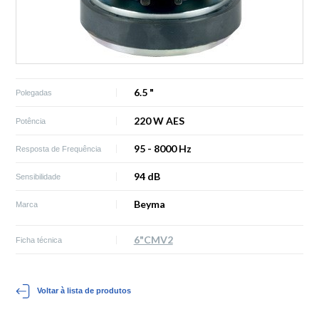
6.5 "
Polegadas
220 W AES
Potência
95 - 8000 Hz
Resposta de Frequência
94 dB
Sensibilidade
Beyma
Marca
6"CMV2
Ficha técnica
Voltar à lista de produtos