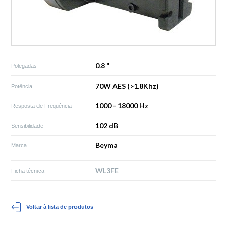
0.8 "
Polegadas
70W AES (>1.8Khz)
Potência
1000 - 18000 Hz
Resposta de Frequência
102 dB
Sensibilidade
Beyma
Marca
WL3FE
Ficha técnica
Voltar à lista de produtos