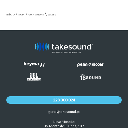
\
\
\
INÍCIO
SOM
GUIA ONDAS
WL3FE
228 300 024
geral@takesound.pt
Nova Morada:
Tv. Monte de S. Gens, 139