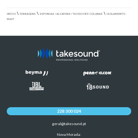
\
\
\
INÍCIO
FERRAGENS
ESPONJAS / ALCATIFAS / TECIDO FRT/ COLUNAS
ISOLAMENTO -
M63T
228 300 024
geral@takesound.pt
Nova Morada: