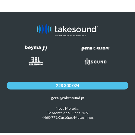
228 300 024
geral@takesound.pt
Nova Morada:
Tv. Monte de S. Gens, 139
4460-771 Custóias-Matosinhos