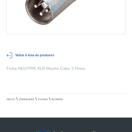
Voltar à lista de produtos
Ficha NEUTRIK XLR Macho Cabo 3 Pinos
\
\
\
INÍCIO
FERRAGENS
FICHAS
NC3MXX