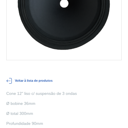
Voltar à lista de produtos
Cone 12" liso c/ suspensão de 3 ondas
Ø bobine 36mm
Ø total 300mm
Profundidade 90mm