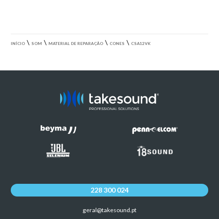
\
\
\
\
INÍCIO
SOM
MATERIAL DE REPARAÇÃO
CONES
CSA12VK
228 300 024
geral@takesound.pt