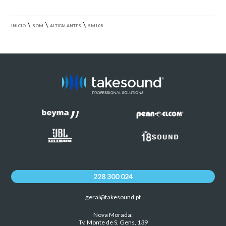
\
\
\
INÍCIO
SOM
ALTIFALANTES
SM108
228 300 024
geral@takesound.pt
Nova Morada:
Tv. Monte de S. Gens, 139