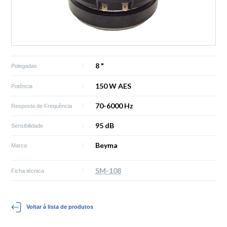
8 "
Polegadas
150 W AES
Potência
70-6000 Hz
Resposta de Frequência
95 dB
Sensibilidade
Beyma
Marca
SM-108
Ficha técnica
Voltar à lista de produtos