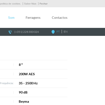
Empresa
olitica de cookies.
Saber Mais
Fechar
Som
Som
Ferragens
Contactos
Ferragens
Contactos
PT
EN
(+351) 228 300 024
8 "
200W AES
35 - 2500 Hz
 Frequência
90 dB
Beyma