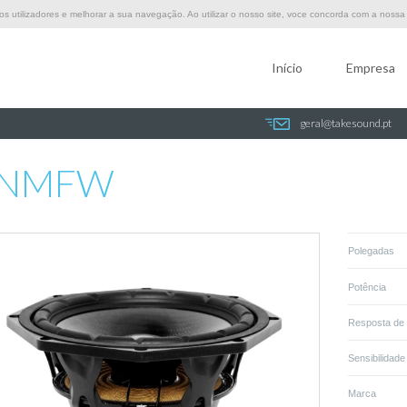
 utilizadores e melhorar a sua navegação. Ao utilizar o nosso site, voce concorda com a nossa p
Início
Empresa
geral@takesound.pt
NMFW
Polegadas
Potência
Resposta de
Sensibilidade
Marca