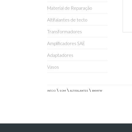
Material de Reparação
Altifalantes de tecto
Transformadores
Amplificadores SAE
Adaptadores
Vasos
\
\
\
INÍCIO
SOM
ALTIFALANTES
8NMFW