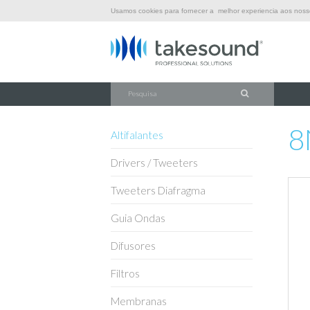
Usamos cookies para fornecer a melhor experiencia aos nossos
\
\
\
INÍCIO
SOM
ALTIFALANTES
8NMFW
8
Altifalantes
Drivers / Tweeters
Tweeters Diafragma
Guia Ondas
Difusores
Filtros
Membranas