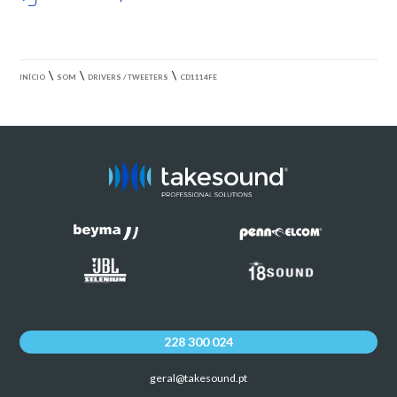
\
\
\
INÍCIO
SOM
DRIVERS / TWEETERS
CD1114FE
228 300 024
geral@takesound.pt