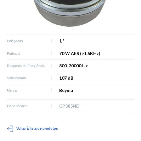
1 "
Polegadas
70 W AES (>1.5KHz)
Potência
800-20000 Hz
Resposta de Frequência
107 dB
Sensibilidade
Beyma
Marca
CP385ND
Ficha técnica
Voltar à lista de produtos