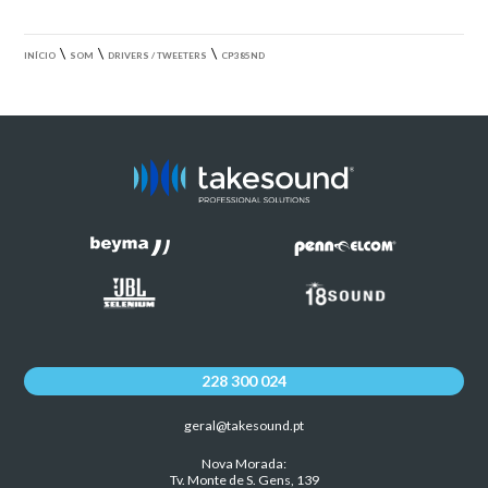
\
\
\
INÍCIO
SOM
DRIVERS / TWEETERS
CP385ND
228 300 024
geral@takesound.pt
Nova Morada:
Tv. Monte de S. Gens, 139