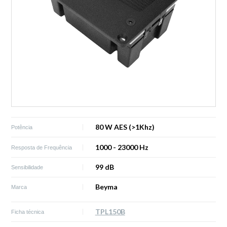
80 W AES (>1Khz)
Potência
1000 - 23000 Hz
Resposta de Frequência
99 dB
Sensibilidade
Beyma
Marca
TPL150B
Ficha técnica