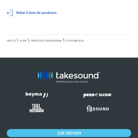
Voltar à lista de produtos
\
\
\
INÍCIO
SOM
TWEETERS DIAFRAGMA
TLP150BLACK
228 300 024