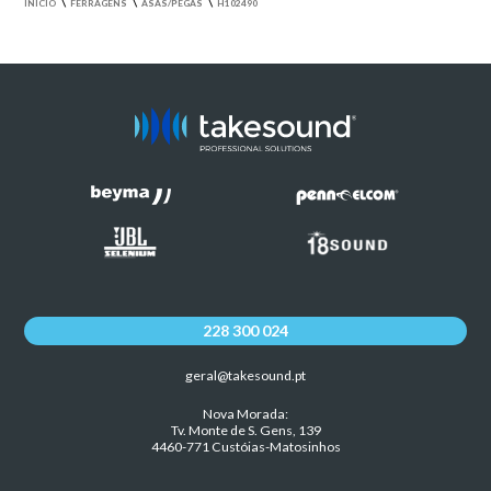
\
\
\
INÍCIO
FERRAGENS
ASAS/PEGAS
H102490
228 300 024
geral@takesound.pt
Nova Morada:
Tv. Monte de S. Gens, 139
4460-771 Custóias-Matosinhos