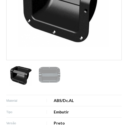
ABS/Dc.AL
Material
Embutir
Tipo
Preto
Versão