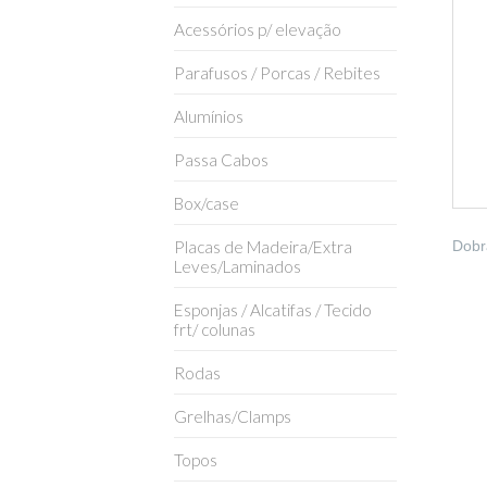
Acessórios p/ elevação
Parafusos / Porcas / Rebites
Alumínios
Passa Cabos
Box/case
Placas de Madeira/Extra
Dobr
Leves/Laminados
Esponjas / Alcatifas / Tecido
frt/ colunas
Rodas
Grelhas/Clamps
Topos