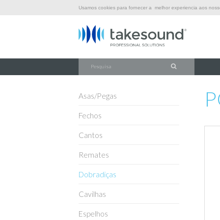
Usamos cookies para fornecer a melhor experiencia aos nossos
\
\
\
INÍCIO
FERRAGENS
DOBRADIÇAS
PO-4467-42C
P
Asas/Pegas
Fechos
Cantos
Remates
Dobradiças
Cavilhas
Espelhos