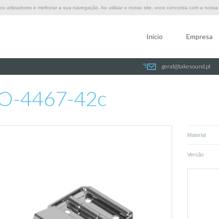
 utilizadores e melhorar a sua navegação. Ao utilizar o nosso site, voce concorda com a nossa p
Início
Empresa
geral@takesound.pt
O-4467-42c
Material
Versão