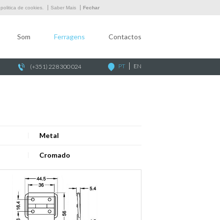
Empresa
olitica de cookies.
Saber Mais
Fechar
Som
Som
Ferragens
Contactos
Ferragens
Contactos
PT
EN
(+351) 228 300 024
Metal
Cromado