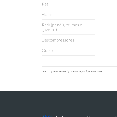
Pés
Fichas
Rack (painéis, prumos e
gavetas)
Descompressores
Outros
\
\
\
INÍCIO
FERRAGENS
DOBRADIÇAS
PO-4467-42C
I