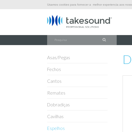
Usamos cookies para fornecer a melhor experiencia aos nossos
\
\
\
INÍCIO
FERRAGENS
ESPELHOS
D0506/07Z
D
Asas/Pegas
Fechos
Cantos
Remates
Dobradiças
Cavilhas
Espelhos