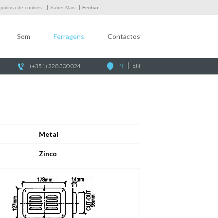
Empresa
olitica de cookies.
Saber Mais
Fechar
Som
Som
Ferragens
Contactos
Ferragens
Contactos
PT
EN
(+351) 228 300 024
Metal
Zinco