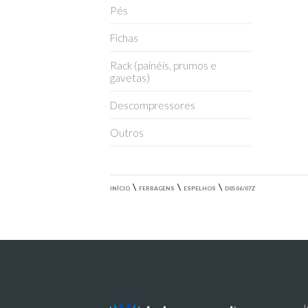
Pés
Fichas
Rack (painéis, prumos e
gavetas)
Descompressores
Outros
\
\
\
INÍCIO
FERRAGENS
ESPELHOS
D0506/07Z
I