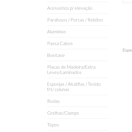
Acessórios p/ elevação
Parafusos / Porcas / Rebites
Alumínios
Passa Cabos
Espel
Box/case
Placas de Madeira/Extra
Leves/Laminados
Esponjas / Alcatifas / Tecido
frt/ colunas
Rodas
Grelhas/Clamps
Topos