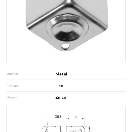
Metal
Material
Liso
Formato
Zinco
Versão