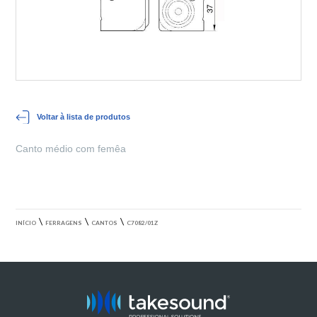
Voltar à lista de produtos
Canto médio com femêa
\
\
\
INÍCIO
FERRAGENS
CANTOS
C7082/01Z