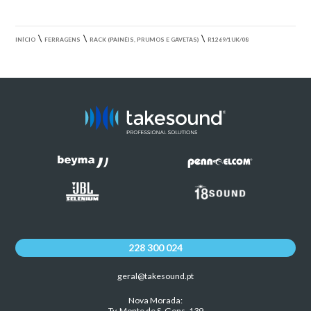
\
\
\
INÍCIO
FERRAGENS
RACK (PAINÉIS, PRUMOS E GAVETAS)
R1269/1UK/08
228 300 024
geral@takesound.pt
Nova Morada:
Tv. Monte de S. Gens, 139