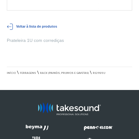
Voltar à lista de produtos
Prateleira 1U com corrediças
\
\
\
INÍCIO
FERRAGENS
RACK (PAINÉIS, PRUMOS E GAVETAS)
R1290/1U