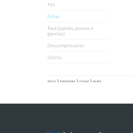
Pés
Fichas
Rack (painéis, prumos e
gavetas)
Descompressores
Outros
\
\
\
INÍCIO
FERRAGENS
FICHAS
NL4FX
I