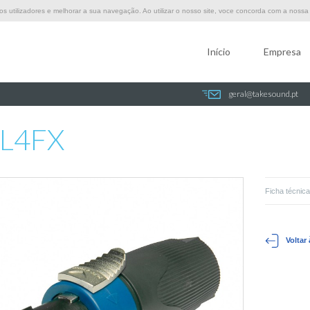
 utilizadores e melhorar a sua navegação. Ao utilizar o nosso site, voce concorda com a nossa p
Início
Empresa
geral@takesound.pt
L4FX
Ficha técnica
Voltar