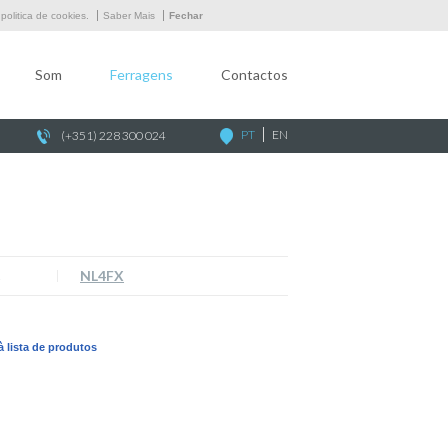
Empresa
olitica de cookies.
Saber Mais
Fechar
Som
Som
Ferragens
Contactos
Ferragens
Contactos
PT
EN
(+351) 228 300 024
NL4FX
 à lista de produtos