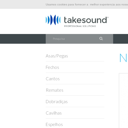
Usamos cookies para fornecer a melhor experiencia aos nossos
\
\
\
INÍCIO
FERRAGENS
FICHAS
NL4FX
N
Asas/Pegas
Fechos
Cantos
Remates
Dobradiças
Cavilhas
Espelhos