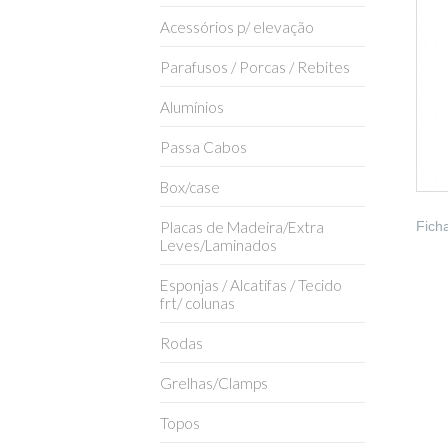
Acessórios p/ elevação
Parafusos / Porcas / Rebites
Alumínios
Passa Cabos
Box/case
Placas de Madeira/Extra
Fich
Leves/Laminados
Esponjas / Alcatifas / Tecido
frt/ colunas
Rodas
Grelhas/Clamps
Topos