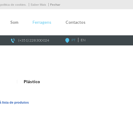
Empresa
olitica de cookies.
Saber Mais
Fechar
Som
Som
Ferragens
Contactos
Ferragens
Contactos
PT
EN
(+351) 228 300 024
Plástico
 à lista de produtos