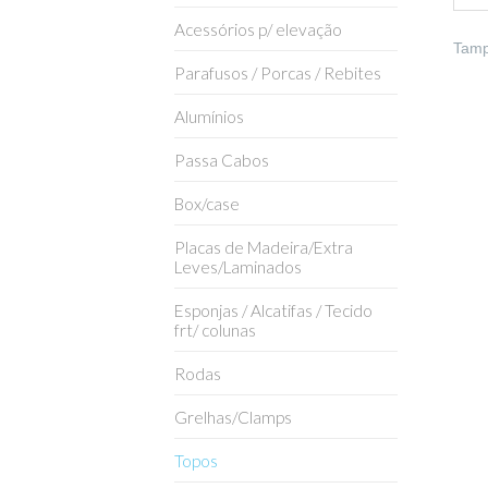
Acessórios p/ elevação
Tamp
Parafusos / Porcas / Rebites
Alumínios
Passa Cabos
Box/case
Placas de Madeira/Extra
Leves/Laminados
Esponjas / Alcatifas / Tecido
frt/ colunas
Rodas
Grelhas/Clamps
Topos