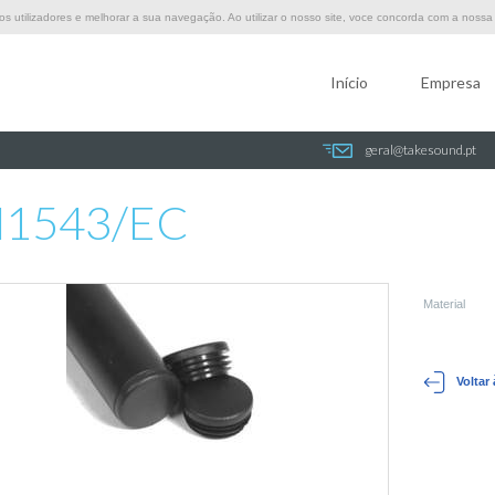
 utilizadores e melhorar a sua navegação. Ao utilizar o nosso site, voce concorda com a nossa p
Início
Empresa
geral@takesound.pt
1543/EC
Material
Voltar