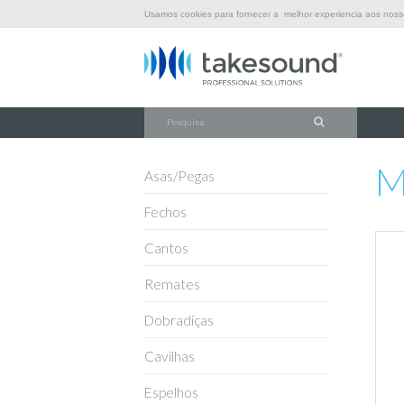
Usamos cookies para fornecer a melhor experiencia aos nossos
\
\
\
INÍCIO
FERRAGENS
TOPOS
M1543/EC
M
Asas/Pegas
Fechos
Cantos
Remates
Dobradiças
Cavilhas
Espelhos