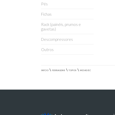
Pés
Fichas
Rack (painéis, prumos e
gavetas)
Descompressores
Outros
\
\
\
INÍCIO
FERRAGENS
TOPOS
M1543/EC
I