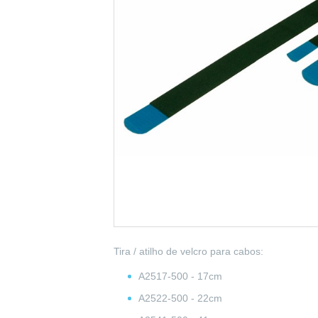
Tira / atilho de velcro para cabos:
A2517-500 - 17cm
A2522-500 - 22cm