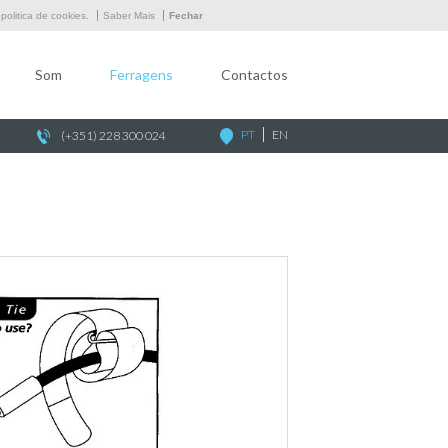
Empresa
olitica de cookies.
Saber Mais
Fechar
Som
Som
Ferragens
Contactos
Ferragens
Contactos
PT
EN
(+351) 228 300 024