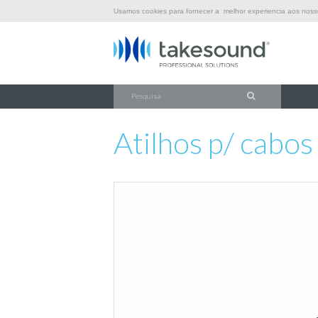
Usamos cookies para fornecer a melhor experiencia aos nossos
\
\
\
\
INÍCIO
FERRAGENS
OUTROS
VELCRO
ATILHOS P/ CABOS
Atilhos p/ cabos