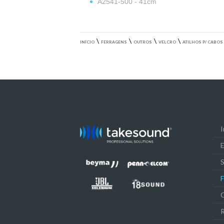
A2541-500 - 41cm
\
\
\
\
INÍCIO
FERRAGENS
OUTROS
VELCRO
ATILHOS P/ CABOS
I