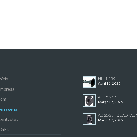
nício
HL14-25K
Abril 16, 2025
Empresa
AD25-25P
Som
Março 17, 2025
Ferragens
AD25-25F QUADRAD
Contactos
Março 17, 2025
RGPD