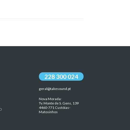
228 300 024
geral@takesound.pt
Nova Morada:
Tv. Monte de S. Gens, 139
4460-771 Custóias-
O
Matosinhos