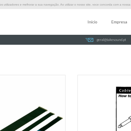
 utilizadores e melhorar a sua navegação. Ao utilizar o nosso site, voce concorda com a nossa p
Início
Empresa
geral@takesound.pt