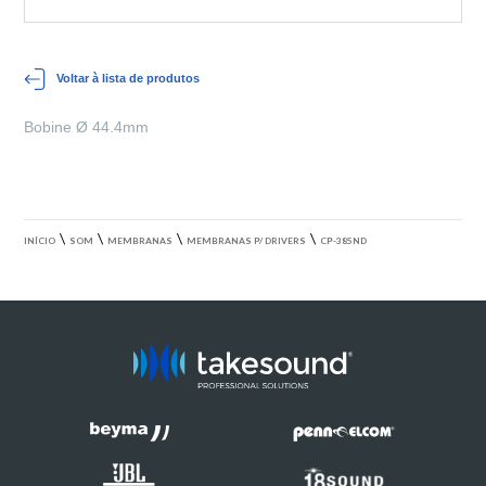
Voltar à lista de produtos
Bobine Ø 44.4mm
\
\
\
\
INÍCIO
SOM
MEMBRANAS
MEMBRANAS P/ DRIVERS
CP-385ND