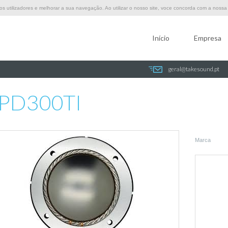
 utilizadores e melhorar a sua navegação. Ao utilizar o nosso site, voce concorda com a nossa p
Início
Empresa
geral@takesound.pt
D300TI
PD300TI
Marca