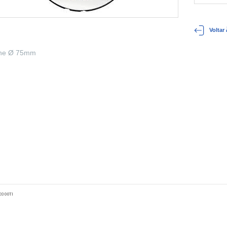
Voltar
ne Ø 75mm
D300TI