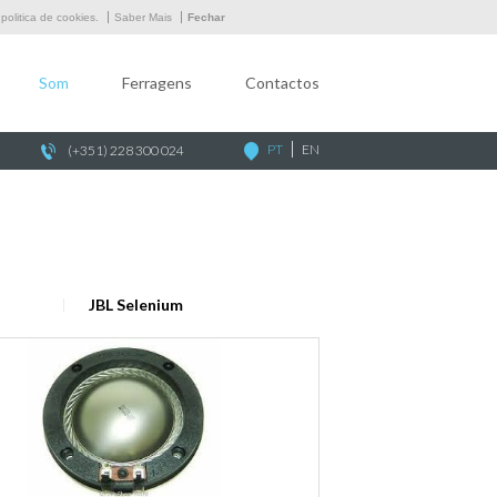
Empresa
olitica de cookies.
Saber Mais
Fechar
Som
Som
Ferragens
Contactos
Ferragens
Contactos
PT
EN
(+351) 228 300 024
JBL Selenium