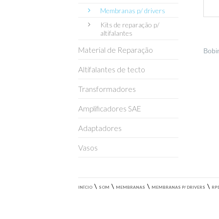
Membranas p/ drivers
Kits de reparação p/
altifalantes
Material de Reparação
Bobi
Altifalantes de tecto
Transformadores
Amplificadores SAE
Adaptadores
Vasos
\
\
\
\
INÍCIO
SOM
MEMBRANAS
MEMBRANAS P/ DRIVERS
RP