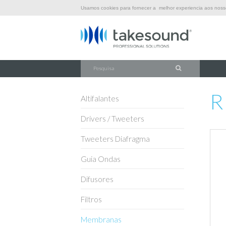
Usamos cookies para fornecer a melhor experiencia aos nossos
\
\
\
\
INÍCIO
SOM
MEMBRANAS
MEMBRANAS P/ DRIVERS
RP
R
Altifalantes
Drivers / Tweeters
Tweeters Diafragma
Guia Ondas
Difusores
Filtros
Membranas