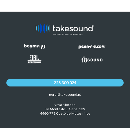
228 300 024
geral@takesound.pt
Nova Morada:
Tv. Monte de S. Gens, 139
4460-771 Custóias-Matosinhos