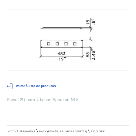
Voltar à lista de produtos
Painel 2U para 4 fichas Speakon NL8
\
\
\
INÍCIO
FERRAGENS
RACK (PAINÉIS, PRUMOS E GAVETAS)
R1204/2UK