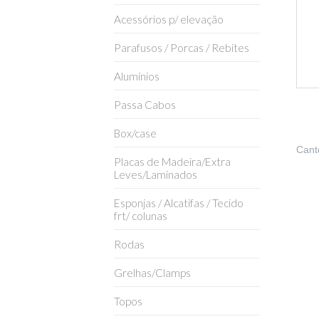
Acessórios p/ elevação
Parafusos / Porcas / Rebites
Alumínios
Passa Cabos
Box/case
Cant
Placas de Madeira/Extra
Leves/Laminados
Esponjas / Alcatifas / Tecido
frt/ colunas
Rodas
Grelhas/Clamps
Topos