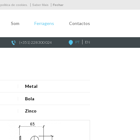
Empresa
olitica de cookies.
Saber Mais
Fechar
Som
Som
Ferragens
Contactos
Ferragens
Contactos
PT
EN
(+351) 228 300 024
Metal
Bola
Zinco