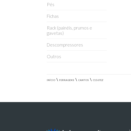
Pés
Fichas
Rack (painéis, prumos e
gavetas)
Descompressores
Outros
\
\
\
INÍCIO
FERRAGENS
CANTOS
C1367EZ
I