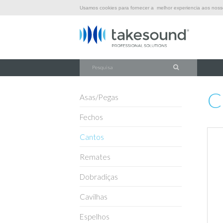
Usamos cookies para fornecer a melhor experiencia aos nossos
\
\
\
INÍCIO
FERRAGENS
CANTOS
C1367EZ
C
Asas/Pegas
Fechos
Cantos
Remates
Dobradiças
Cavilhas
Espelhos