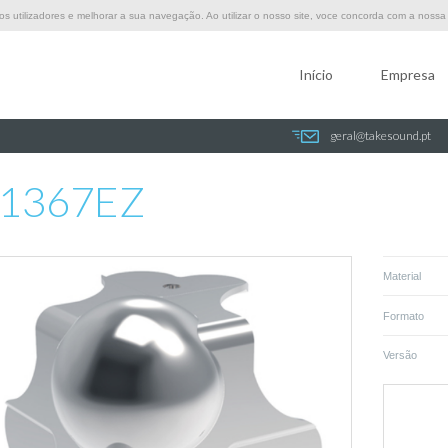
 utilizadores e melhorar a sua navegação. Ao utilizar o nosso site, voce concorda com a nossa p
Início
Empresa
geral@takesound.pt
1367EZ
Material
Formato
Versão