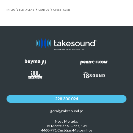
\
\
\
INÍCIO
FERRAGENS
CANTOS
C0664 - C0665
228 300 024
geral@takesound.pt
Nova Morada:
Tv. Monte de S. Gens, 139
4460-771 Custóias-Matosinhos