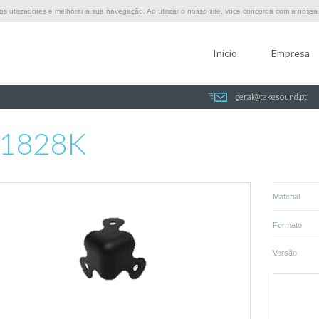
 utilizadores e melhorar a sua navegação. Ao utilizar o nosso site, voce concorda com a nossa p
Início
Empresa
geral@takesound.pt
1828K
Material
Formato
Versão