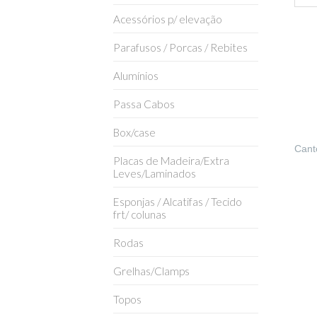
Acessórios p/ elevação
Parafusos / Porcas / Rebites
Alumínios
Passa Cabos
Box/case
Cant
Placas de Madeira/Extra
Leves/Laminados
Esponjas / Alcatifas / Tecido
frt/ colunas
Rodas
Grelhas/Clamps
Topos