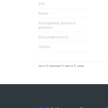
Pés
Fichas
Rack (painéis, prumos e
gavetas)
Descompressores
Outros
\
\
\
INÍCIO
FERRAGENS
CANTOS
C1828K
I