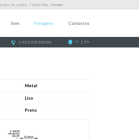
Empresa
olitica de cookies.
Saber Mais
Fechar
Som
Som
Ferragens
Contactos
Ferragens
Contactos
PT
EN
(+351) 228 300 024
Metal
Liso
Preto