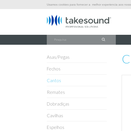
Usamos cookies para fornecer a melhor experiencia aos nossos
\
\
\
INÍCIO
FERRAGENS
CANTOS
C1828K
C
Asas/Pegas
Fechos
Cantos
Remates
Dobradiças
Cavilhas
Espelhos