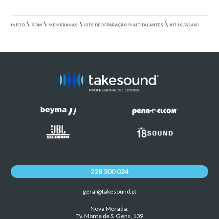
\
\
\
\
INÍCIO
SOM
MEMBRANAS
KITS DE REPARAÇÃO P/ ALTIFALANTES
KIT 18LW1400
228 300 024
geral@takesound.pt
Nova Morada:
Tv. Monte de S. Gens, 139