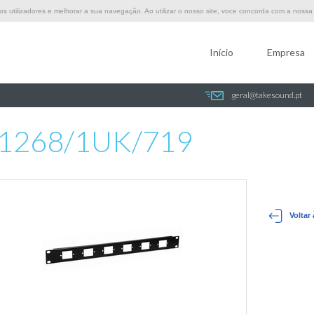
 utilizadores e melhorar a sua navegação. Ao utilizar o nosso site, voce concorda com a nossa p
Início
Empresa
geral@takesound.pt
268/1UK/719
1268/1UK/719
Voltar