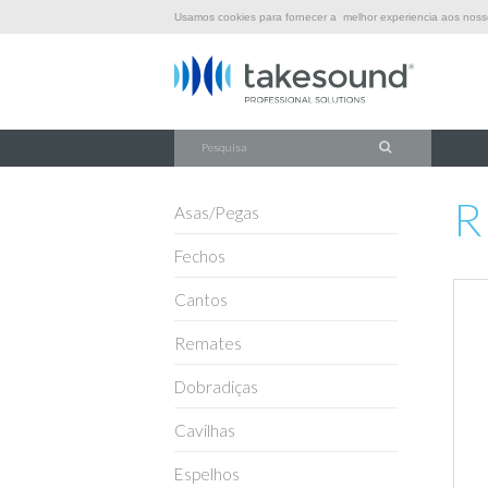
Usamos cookies para fornecer a melhor experiencia aos nossos
\
\
\
INÍCIO
FERRAGENS
RACK (PAINÉIS, PRUMOS E GAVETAS)
R1
R
Asas/Pegas
Fechos
Cantos
Remates
Dobradiças
Cavilhas
Espelhos