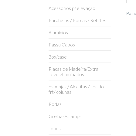
Acessórios p/ elevação
Pain
Parafusos / Porcas / Rebites
Alumínios
Passa Cabos
Box/case
Placas de Madeira/Extra
Leves/Laminados
Esponjas / Alcatifas / Tecido
frt/ colunas
Rodas
Grelhas/Clamps
Topos