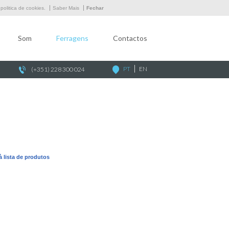
Empresa
olitica de cookies.
Saber Mais
Fechar
Som
Som
Ferragens
Contactos
Ferragens
Contactos
PT
EN
(+351) 228 300 024
 à lista de produtos