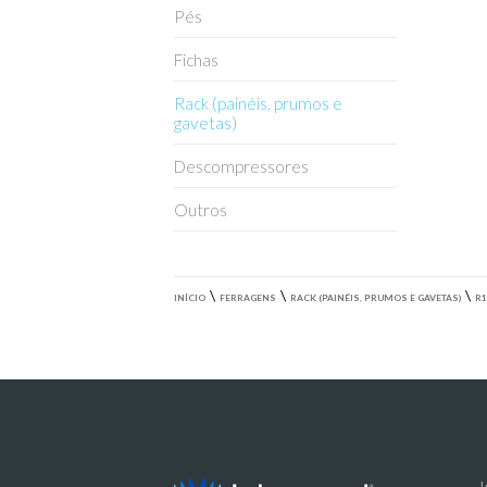
Pés
Fichas
Rack (painéis, prumos e
gavetas)
Descompressores
Outros
\
\
\
INÍCIO
FERRAGENS
RACK (PAINÉIS, PRUMOS E GAVETAS)
R1
I